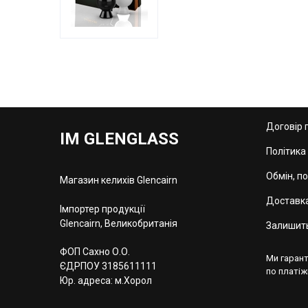
Договір 
IM GLENGLASS
Політика
Обмін, п
Магазин келихів Glencairn
Доставка
Імпортер продукції
Glencairn, Великобританія
Залишить
ФОП Сахно О.О.
Ми гарант
ЄДРПОУ 3185611111
по платіж
Юр. адреса: м.Хорол