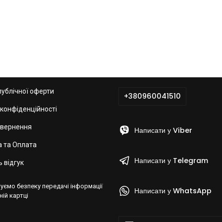
публічної оферти
+380960041510
 конфіденційності
овернення
Написати у Viber
 та Оплата
Написати у Telegram
 відгук
уємо безпеку передачі інформації
Написати у WhatsApp
ній картці