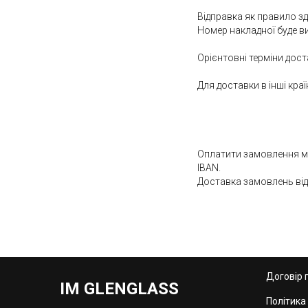
Відправка як правило з
Номер накладної буде ви
Орієнтовні терміни дост
Для доставки в інші краї
Оплатити замовлення мож
IBAN.
Доставка замовлень від 3
Договір 
IM GLENGLASS
Політика