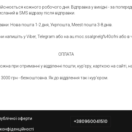
дійснюється кожного робочого дня. Відправка у вихідні - за попер
сланий в SMS відразу після відправки.
авки: Нова пошта 1-2 дня, Укрпошта, Meest пошта 3-8 днів.
ни напишіть у Viber, Telegram або на au.moc.ssalgnelg%40ofni або в 
ОПЛАТА
на при отриманні у відділенні пошти, кур'єру, карткою на сайті, н
000 грн - безкоштовна. Як до відділення так і кур'єром.
публічної оферти
+380960041510
 конфіденційності