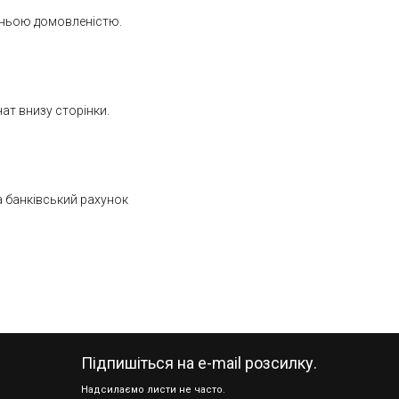
едньою домовленістю.
чат внизу сторінки.
а банківський рахунок
Підпишіться на e-mail розсилку.
Надсилаємо листи не часто.