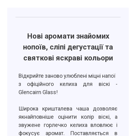
Нові аромати знайомих
нопоїв, сліпі дегустації та
святкові яскраві кольори
Відкрийте заново улюблені міцні напої
з офіційного келиха для віскі -
Glencairn Glass!
Широка кришталева чаша дозволяє
якнайповніше оцінити колір віскі, а
звужене горлечко келиха вловлює і
фокусує аромат. Поставляється в