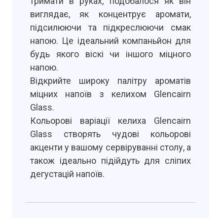
тримати в руках, подобалося як він
виглядає, як концентрує аромати,
підсилюючи та підкреслюючи смак
напою. Це ідеальний компаньйон для
будь якого віскі чи іншого міцного
напою.
Відкрийте широку палітру ароматів
міцних напоїв з келихом Glencairn
Glass.
Кольорові варіації келиха Glencairn
Glass створять чудові кольорові
акценти у вашому сервіруванні столу, а
також ідеально підійдуть для сліпих
дегустацій напоїв.