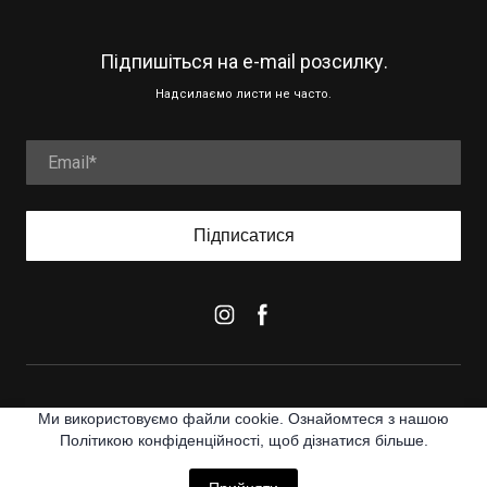
Підпишіться на e-mail розсилку.
Надсилаємо листи не часто.
Підписатися
Ми використовуємо файли cookie. Ознайомтеся з нашою
GLENGLASS.COM.UA
Політикою конфіденційності, щоб дізнатися більше.
2017-2026