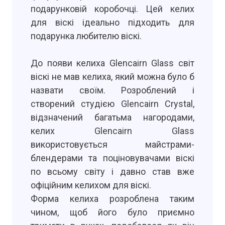
подарунковій коробочці. Цей келих
для віскі ідеально підходить для
подарунка любителю віскі.
До появи келиха Glencairn Glass світ
віскі не мав келиха, який можна було б
назвати своїм. Розроблений і
створений студією Glencairn Crystal,
відзначений багатьма нагородами,
келих Glencairn Glass
використовується майстрами-
блендерами та поціновувачами віскі
по всьому світу і давно став вже
офіційним келихом для віскі.
Форма келиха розроблена таким
чином, щоб його було приємно